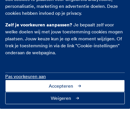
personalisatie, marketing en advertentie doelen. Deze
kosten, dat verschilt namelijk. Haal je de auto zelf
cookies hebben invloed op je privacy.
uit het buitenland? Dan betaal je bijvoorbeeld:
Zelf je voorkeuren aanpassen?
Je bepaalt zelf voor
BPM
welke doelen wij met jouw toestemming cookies mogen
plaatsen. Jouw keuze kun je op elk moment wijzigen. Of
Belasting van personenauto’s en motorrijwielen.
trek je toestemming in via de link "Cookie-instellingen"
Hoeveel je betaalt is onder meer afhankelijk van
onderaan de webpagina.
het type auto, de brandstof waarop je rijdt en de
CO2-uitstoot. Je moet er zelf voor zorgen dat je
BPM-aangifte klopt.
Pas voorkeuren aan
Btw
Accepteren
Omzetbelasting. Dit betaal je voor nieuwe auto’s.
Weigeren
Goed om te weten: de Belastingdienst vindt een
auto nieuw als er minder dan 6.000 kilometer op
de teller staat. Of als de auto niet ouder is dan 6
maanden. Je betaalt dan 21% btw. Ook als je in het
land waar je de auto hebt gekocht al btw betaald