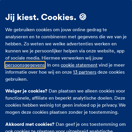
buitenland goedkoper?
Jij kiest. Cookies. 🍪
Dat kan. Tweedehands auto’s zijn vaak goedkoper
in het buitenland, omdat het aanbod daar groter is.
We gebruiken cookies om jouw online gedrag te
Ook de belastingregels kunnen daarbij helpen. Dat
analyseren en te combineren met gegevens die we van je
is bijvoorbeeld in Duitsland zo. Maar staar je niet
hebben. Zo weten we welke advertenties werken en
blind op de prijs. Want voor het importeren van
kunnen we je persoonlijker helpen via onze website, app
een auto betaal je kosten die je niet hebt als je de
of sociale media. Hiermee verwerken wij jouw
auto in Nederland koopt.
persoonsgegevens
. In ons
cookie statement
vind je meer
informatie over hoe wij en onze
13 partners
deze cookies
Wat kost een auto
gebruiken.
importeren?
Weiger je cookies?
Dan plaatsen we alleen cookies voor
functionele, affiliate en beperkt analytische doelen. Deze
Dat ligt eraan hoe je de auto naar Nederland haalt.
cookies hebben weinig tot geen invloed op je privacy. We
Laat je dit door een gespecialiseerd importbedrijf
mogen deze cookies plaatsen zonder je toestemming.
doen? Dan rekent dit bedrijf daar kosten voor. Hoe
Akkoord met cookies?
Dan geef je ons toestemming om
hoog deze kosten zijn, verschilt per bedrijf. Check
ook cookies te plaatsen voor uitgebreid analytische,
ook van tevoren wat precies is inbegrepen bij de