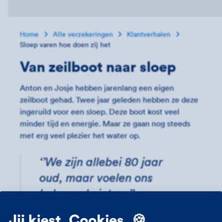
Home
Alle verzekeringen
Klantverhalen
Sloep varen hoe doen zij het
Van zeilboot naar sloep
Anton en Josje hebben jarenlang een eigen
zeilboot gehad. Twee jaar geleden hebben ze deze
ingeruild voor een sloep. Deze boot kost veel
minder tijd en energie. Maar ze gaan nog steeds
met erg veel plezier het water op.
‘’We zijn allebei 80 jaar
oud, maar voelen ons
helemaal niet zo.’’
Jij kiest. Cookies. 🍪