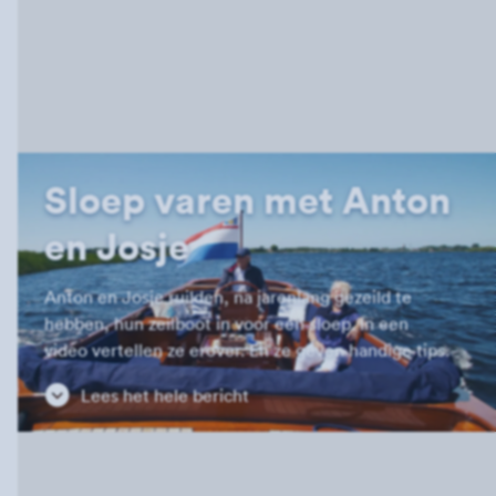
Sloep varen met Anton
en Josje
Anton en Josje ruilden, na jarenlang gezeild te
hebben, hun zeilboot in voor een sloep. In een
video vertellen ze erover. En ze geven handige tips.
Lees het hele bericht