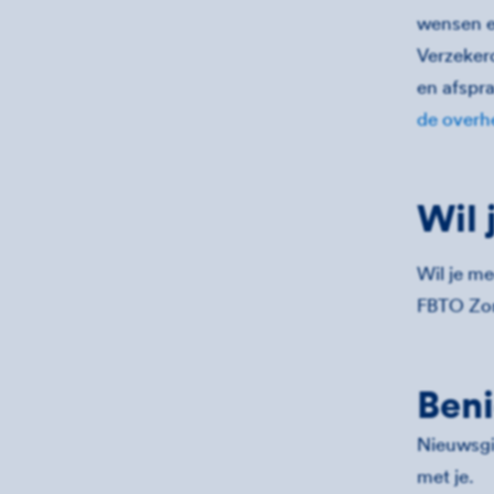
wensen en
Verzeker
en afspr
de overh
Wil 
Wil je m
FBTO Zo
Beni
Nieuwsgi
met je.