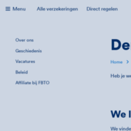
Menu
Alle verzekeringen
Direct regelen
De
Over ons
Geschiedenis
Vacatures
Home
Beleid
Heb je w
Affiliate bij FBTO
We l
We vinde