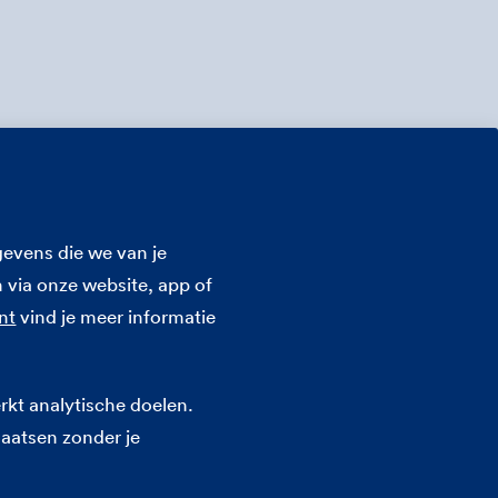
evens die we van je
 via onze website, app of
nt
vind je meer informatie
n door aan FBTO?
rkt analytische doelen.
laatsen zonder je