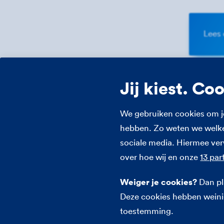
Lees 
Jij kiest. Co
Veel
We gebruiken cookies om j
hebben. Zo weten we welke 
sociale media. Hiermee ve
over hoe wij en onze
13 par
Ik wil m
Weiger je cookies?
Dan pla
Deze cookies hebben weinig
Wat word
toestemming.