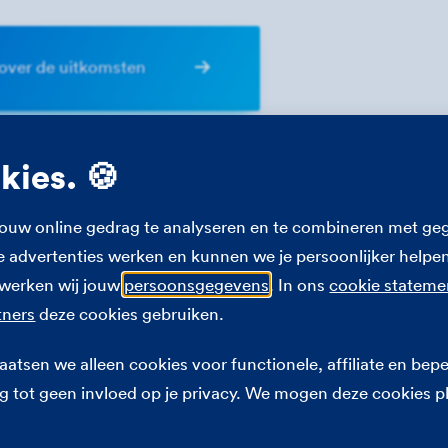
over de uitkomsten
okies. 🍪
gestelde vragen
ouw online gedrag te analyseren en te combineren met geg
advertenties werken en kunnen we je persoonlijker helpen
rwerken wij jouw
persoonsgegevens
. In ons
cookie stateme
tners
deze cookies gebruiken.
ij niet opgeven voor de verzekerdenraad. Hoe geef ik ideeë
atsen we alleen cookies voor functionele, affiliate en bepe
 tot geen invloed op je privacy. We mogen deze cookies p
t er met mijn idee voor de FBTO Zorgverzekering gedaan?